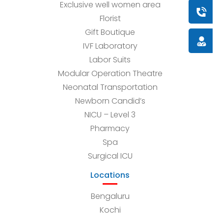
Exclusive well women area
Book a
Florist
Gift Boutique
Doctor
IVF Laboratory
Labor Suits
Modular Operation Theatre
Neonatal Transportation
Newborn Candid’s
NICU – Level 3
Pharmacy
Spa
Surgical ICU
Locations
Bengaluru
Kochi